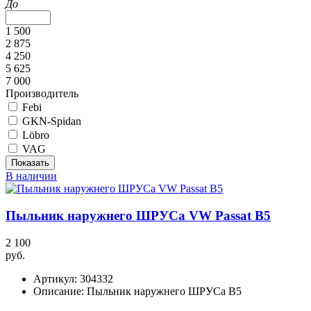
До
1 500
2 875
4 250
5 625
7 000
Производитель
Febi
GKN-Spidan
Löbro
VAG
В наличии
Пыльник наружнего ШРУСа VW Passat B5
2 100
руб.
Артикул:
304332
Описание:
Пыльник наружнего ШРУСа B5