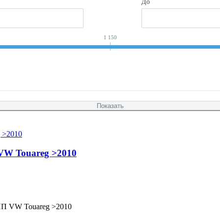
До
1 150
VW Touareg >2010
ПП VW Touareg >2010