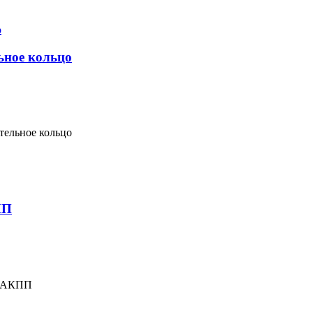
ьное кольцо
тельное кольцо
ПП
а АКПП