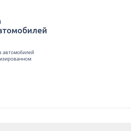
а
втомобилей
в автомобилей
тизированном