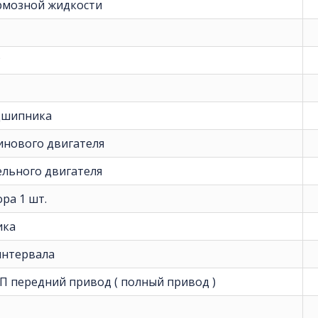
рмозной жидкости
Р
дшипника
инового двигателя
ельного двигателя
ра 1 шт.
ика
интервала
П передний привод ( полный привод )