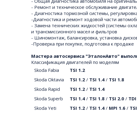
- Общая диагностика автомобиля на оригинал
- Ремонт и техническое обслуживание двигате
- Диагностика тормозной системы, регулировк
-Диагностика и ремонт ходовой части автомоб
- Замена технических жидкостей (системы охл
и трансмиссионного масел и фильтров
- Шиномонтаж, балансировка, установка диско
-Проверка при покупке, подготовка к продаже
Мастера автосервиса "ЭталонАвто" выпол
Классификация двигателей по моделям
Skoda Fabia
TSI 1.2
Skoda Oktavia
TSI 1.2
/
TSI 1.4
/
TSI 1.8
Skoda Rapid
TSI 1.2
/
TSI 1.4
Skoda Superb
TSI 1.4
/
TSI 1.8
/
TSI 2.0
/
TDI
Skoda Yeti
TSI 1.2
/
TSI 1.4
/
MPI 1.6
/
TSI