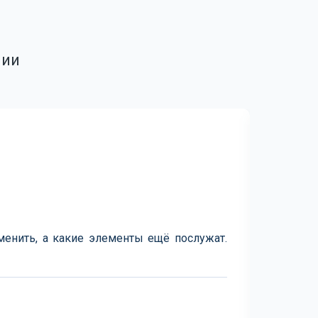
нии
менить, а какие элементы ещё послужат.
Лучши
этого д
бензотр
когда б
спасибо 