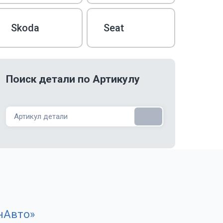
БЕСПЛАТНО
при покупке в «ЭталонАвто»
Skoda
Seat
Поиск детали по Артикулу
ЗАПИСАТЬСЯ
нАвто»