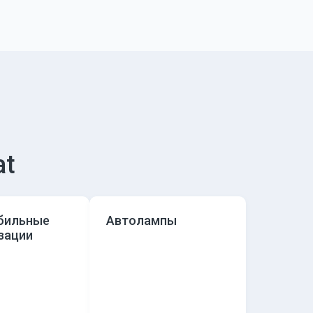
at
бильные
Автолампы
зации