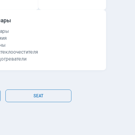
вары
уары
мия
ны
теклоочестителя
догреватели
SEAT