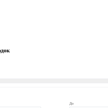
одок
До