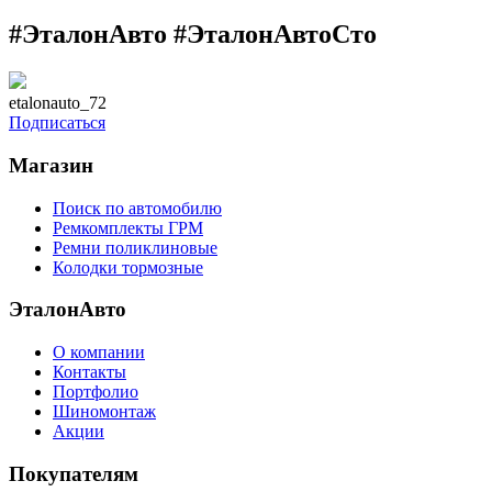
#ЭталонАвто #ЭталонАвтоСто
etalonauto_72
Подписаться
Магазин
Поиск по автомобилю
Ремкомплекты ГРМ
Ремни поликлиновые
Колодки тормозные
ЭталонАвто
О компании
Контакты
Портфолио
Шиномонтаж
Акции
Покупателям