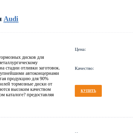
я
Audi
Цена:
тормозных дисков для
металлургическому
на стадии отливки заготовок.
Качество:
крупнейшими автоконцернами
гая продукцию для 90%
билей тормозные диски от
ются высоким качеством
КУПИТЬ
м каталоге? предоставляя