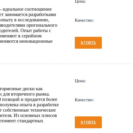
Цена:
- идеальное соотношение
ет занимается разработками
опыту в исследованиях,
Качество:
изводителями оригинального
одителей. Опыт работы с
именяют в серийном
именяются инновационные
КУПИТЬ
Цена:
тормозные диски как
и для вторичного рынка.
 позиций и продается более
Качество:
 полувека опыта в разработке
ет собственные технические
ителя. Из основных плюсов
ортимент стандартных
КУПИТЬ