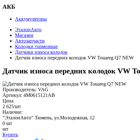
АКБ
Аккумуляторы
ЭталонАвто
Магазин
Автозапчасти
Колодки тормозные
Датчики износа колодок
Датчик износа передних колодок VW Touareg Q7 NEW
Датчик износа передних колодок VW T
Производитель:
VAG
Артикул:
4M0615121AB
Цена
2 625
/шт
Наличие:
"ЭталонАвто"
Тюмень, ул.Молодежная, 12
0
шт
шт
Купить