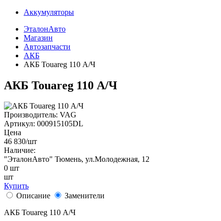
Аккумуляторы
ЭталонАвто
Магазин
Автозапчасти
АКБ
АКБ Touareg 110 А/Ч
АКБ Touareg 110 А/Ч
Производитель:
VAG
Артикул:
000915105DL
Цена
46 830
/шт
Наличие:
"ЭталонАвто"
Тюмень, ул.Молодежная, 12
0
шт
шт
Купить
Описание
Заменители
АКБ Touareg 110 А/Ч