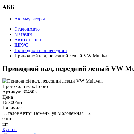
АКБ
Аккумуляторы
ЭталонАвто
Магазин
Автозапчасти
ШРУС
Приводной вал передний
Приводной вал, передний левый VW Multivan
Приводной вал, передний левый VW Mu
Производитель:
Löbro
Артикул:
304503
Цена
16 800
/шт
Наличие:
"ЭталонАвто"
Тюмень, ул.Молодежная, 12
0
шт
шт
Купить