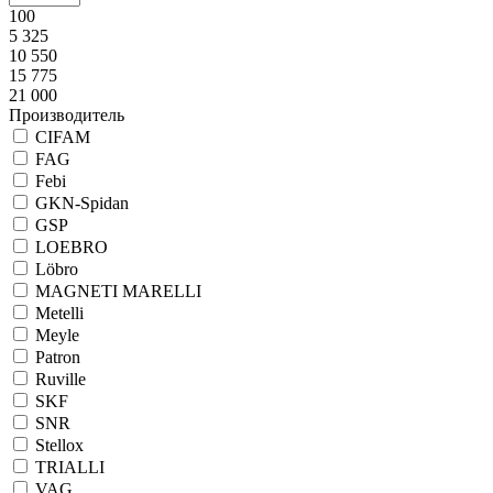
100
5 325
10 550
15 775
21 000
Производитель
CIFAM
FAG
Febi
GKN-Spidan
GSP
LOEBRO
Löbro
MAGNETI MARELLI
Metelli
Meyle
Patron
Ruville
SKF
SNR
Stellox
TRIALLI
VAG