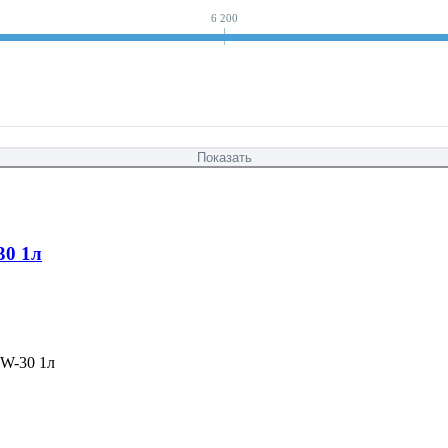
6 200
30 1л
5W-30 1л