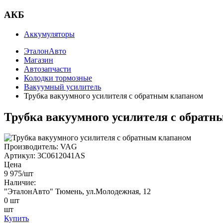
АКБ
Аккумуляторы
ЭталонАвто
Магазин
Автозапчасти
Колодки тормозные
Вакуумный усилитель
Трубка вакуумного усилителя с обратным клапаном
Трубка вакуумного усилителя с обратн
Производитель:
VAG
Артикул:
3C0612041AS
Цена
9 975
/шт
Наличие:
"ЭталонАвто"
Тюмень, ул.Молодежная, 12
0
шт
шт
Купить