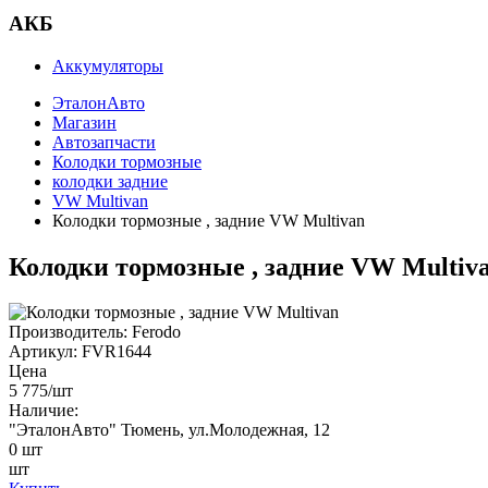
АКБ
Аккумуляторы
ЭталонАвто
Магазин
Автозапчасти
Колодки тормозные
колодки задние
VW Multivan
Колодки тормозные , задние VW Multivan
Колодки тормозные , задние VW Multiv
Производитель:
Ferodo
Артикул:
FVR1644
Цена
5 775
/шт
Наличие:
"ЭталонАвто"
Тюмень, ул.Молодежная, 12
0
шт
шт