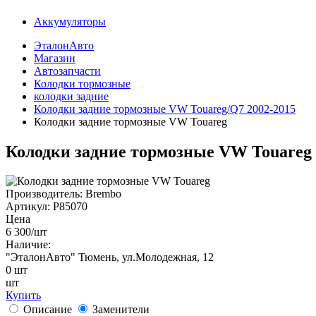
Аккумуляторы
ЭталонАвто
Магазин
Автозапчасти
Колодки тормозные
колодки задние
Колодки задние тормозные VW Touareg/Q7 2002-2015
Колодки задние тормозные VW Touareg
Колодки задние тормозные VW Touareg
Производитель:
Brembo
Артикул:
P85070
Цена
6 300
/шт
Наличие:
"ЭталонАвто"
Тюмень, ул.Молодежная, 12
0
шт
шт
Купить
Описание
Заменители