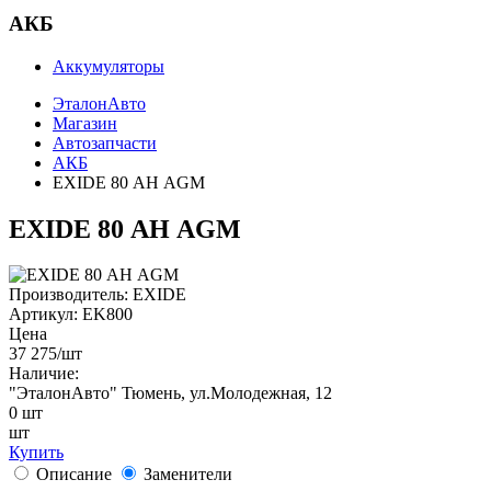
АКБ
Аккумуляторы
ЭталонАвто
Магазин
Автозапчасти
АКБ
EXIDE 80 АН AGM
EXIDE 80 АН AGM
Производитель:
EXIDE
Артикул:
EK800
Цена
37 275
/шт
Наличие:
"ЭталонАвто"
Тюмень, ул.Молодежная, 12
0
шт
шт
Купить
Описание
Заменители