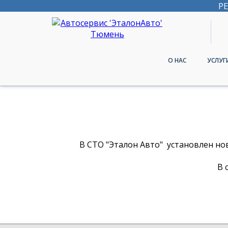
Р
О НАС
УСЛУГ
В СТО "Эталон Авто" установлен н
В 